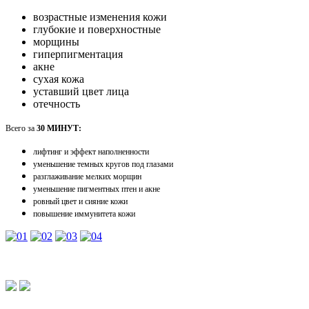
возрастные изменения кожи
глубокие и поверхностные
морщины
гиперпигментация
акне
сухая кожа
уставший цвет лица
отечность
Всего за
30 МИНУТ:
лифтинг и эффект наполненности
уменьшение темных кругов под глазами
разглаживание мелких морщин
уменьшение пигментных птен и акне
ровный цвет и сияние кожи
повышение иммунитета кожи