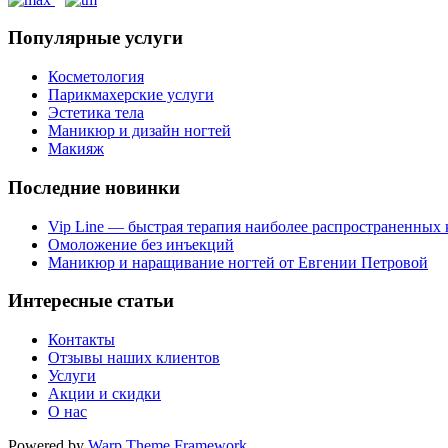
Популярные
услуги
Косметология
Парикмахерские услуги
Эстетика тела
Маникюр и дизайн ногтей
Макияж
Последние
новинки
Vip Line — быстрая терапия наиболее распространенных
Омоложение без инъекций
Маникюр и наращивание ногтей от Евгении Петровой
Интересные
статьи
Контакты
Отзывы наших клиентов
Услуги
Акции и скидки
О нас
Powered by
Warp Theme Framework